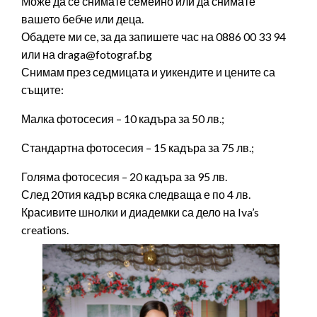
Може да се снимате семейно или да снимате
вашето бебче или деца.
Обадете ми се, за да запишете час на 0886 00 33 94
или на draga@fotograf.bg
Снимам през седмицата и уикендите и цените са
същите:
Малка фотосесия – 10 кадъра за 50 лв.;
Стандартна фотосесия – 15 кадъра за 75 лв.;
Голяма фотосесия – 20 кадъра за 95 лв.
След 20тия кадър всяка следваща е по 4 лв.
Красивите шнолки и диадемки са дело на Iva’s
creations.